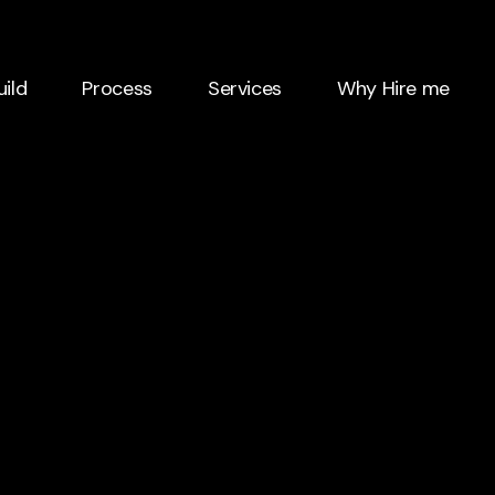
uild
Process
Services
Why Hire me
uild
Process
Services
Why Hire me